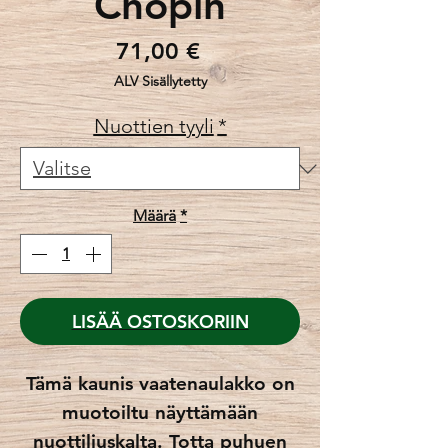
Chopin
Hinta
71,00 €
ALV Sisällytetty
Nuottien tyyli
*
Määrä
*
LISÄÄ OSTOSKORIIN
Tämä kaunis vaatenaulakko on
muotoiltu näyttämään
nuottiliuskalta. Totta puhuen