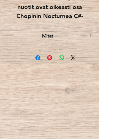
nuotit ovat oikeasti osa
Chopinin Nocturnea C#-
mollissa.
Mitat
Jokainen nuotti (sekä G-avain)
15x60x5 cm (leveys, korkeus, syvyys)
toimii naulakon koukkuna, ja
niissä on kaikissa ura, joka
varmistaa sen, että vaatteet
eivät lipsu tai valu.
Tämä nuottinaulakko on
saatavilla kahdessa eri värissä:
yhdessä nuotit on kaiverrettu
suoraan puuhun puun
luonnollisen värin