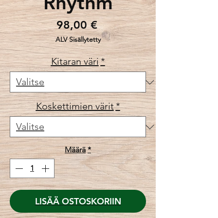
Rhythm
Hinta
98,00 €
ALV Sisällytetty
Kitaran väri
*
Koskettimien värit
*
Määrä
*
LISÄÄ OSTOSKORIIN