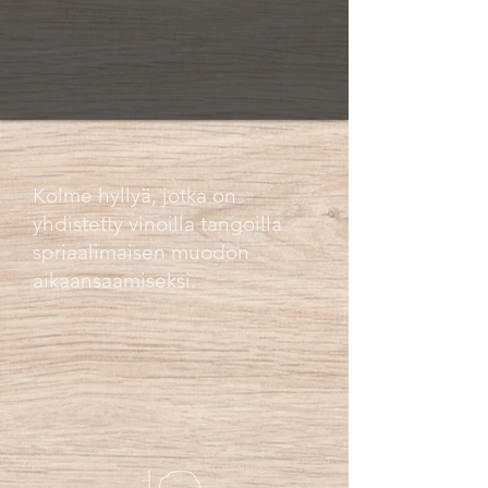
Kolme hyllyä, jotka on
yhdistetty vinoilla tangoilla
spriaalimaisen muodon
aikaansaamiseksi.