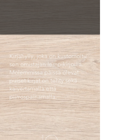
Kirjahylly, joka on kustomoitu
sen omistajan lempikirjoilla.
Molemmissa päissä olevat
puiset kirjat on tehty sekä
kaivertamalla että
piirrospainamalla.